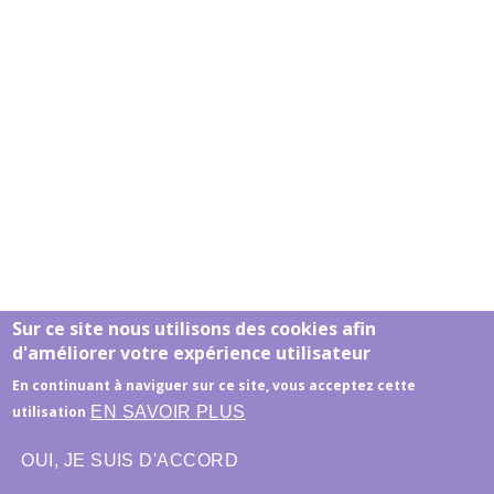
Sur ce site nous utilisons des cookies afin
d'améliorer votre expérience utilisateur
En continuant à naviguer sur ce site, vous acceptez cette
Honoraires
-
Mentions légales
- Le site du cabinet a
EN SAVOIR PLUS
utilisation
été réalisé par
www.psy-site.fr
OUI, JE SUIS D'ACCORD